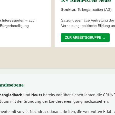
KV Rhein-Kreis Neuss
Struktur:
Teilorganisation (AG)
le Interessierten – auch
Satzungsgemäße Vertretung der 
 Bürgerbeteiligung.
Vernetzung, politische Bildung u
ZUR ARBEITSGRUPPE →
andesebene
hengladbach
und
Neuss
bereits vor über sieben Jahren die GRÜNE
23, um mit der Gründung der Landesvereinigung nachzuziehen.
r heute mit so viel Nachdruck daran arbeiten, die wertvollen Er